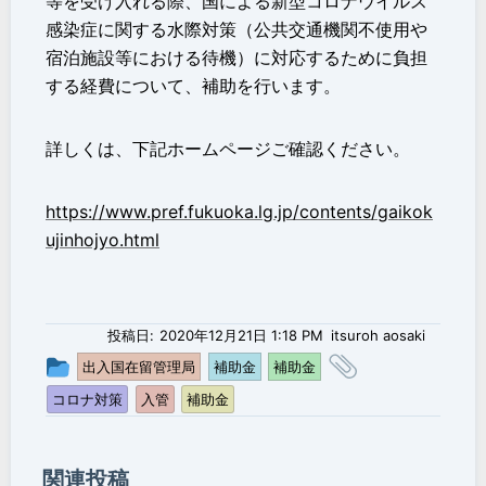
等を受け入れる際、国による新型コロナウイルス
感染症に関する水際対策（公共交通機関不使用や
宿泊施設等における待機）に対応するために負担
する経費について、補助を行います。
詳しくは、下記ホームページご確認ください。
https://www.pref.fukuoka.lg.jp/contents/gaikok
ujinhojyo.html
投稿日:
2020年12月21日 1:18 PM
itsuroh aosaki
投
タ
出入国在留管理局
補助金
補助金
稿
グ
コロナ対策
入管
補助金
グ
ル
ー
関連投稿