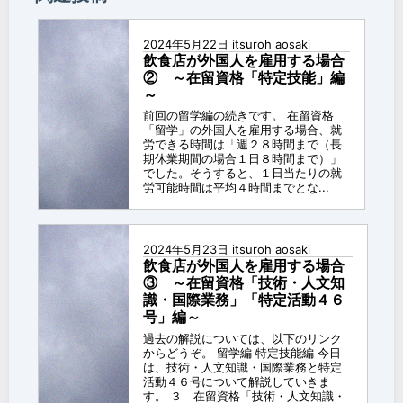
プ
2024年5月22日
itsuroh aosaki
飲食店が外国人を雇用する場合
② ～在留資格「特定技能」編
～
前回の留学編の続きです。 在留資格
「留学」の外国人を雇用する場合、就
労できる時間は「週２８時間まで（長
期休業期間の場合１日８時間まで）」
でした。そうすると、１日当たりの就
労可能時間は平均４時間までとな...
2024年5月23日
itsuroh aosaki
飲食店が外国人を雇用する場合
③ ～在留資格「技術・人文知
識・国際業務」「特定活動４６
号」編～
過去の解説については、以下のリンク
からどうぞ。 留学編 特定技能編 今日
は、技術・人文知識・国際業務と特定
活動４６号について解説していきま
す。 ３ 在留資格「技術・人文知識・