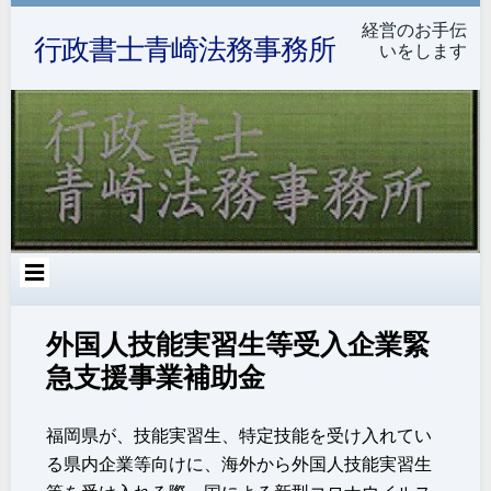
コ
ン
経営のお手伝
行政書士青崎法務事務所
テ
いをします
ン
ツ
へ
ス
キ
ッ
プ
外国人技能実習生等受入企業緊
急支援事業補助金
福岡県が、技能実習生、特定技能を受け入れてい
る県内企業等向けに、海外から外国人技能実習生