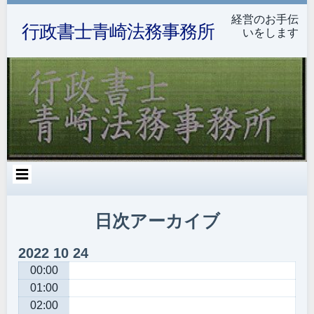
コ
Skip
Skip
Skip
Skip
Skip
Skip
Skip
Skip
Skip
Skip
Skip
Skip
Skip
Skip
ン
to
to
to
to
to
to
to
to
to
to
to
to
to
to
経営のお手伝
行政書士青崎法務事務所
テ
TEXT-
TEXT-
MEDIA_GALLERY-
TEXT-
TEXT-
MEDIA_GALLERY-
MEDIA_GALLERY-
CALENDAR-
SEARCH-
RECENT-
NAV_MENU-
NAV_MENU-
TAG_CLOUD-
BCN_WIDGET-
いをします
ン
2
7
4
5
3
3
6
3
3
POSTS-
2
3
3
6
ツ
3
へ
ス
キ
ッ
プ
日次アーカイブ
2022
10
24
00:00
01:00
02:00