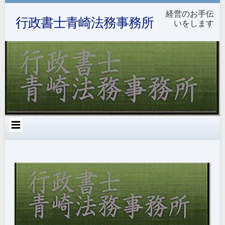
コ
ン
経営のお手伝
行政書士青崎法務事務所
テ
いをします
ン
ツ
へ
ス
キ
ッ
プ