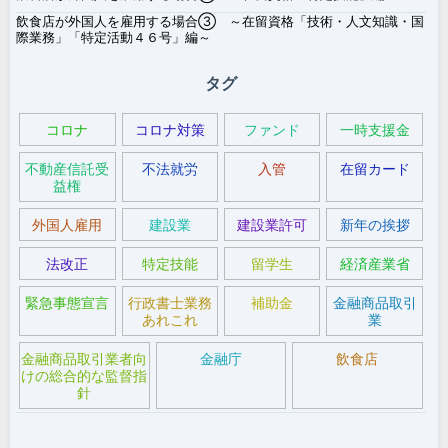
飲食店が外国人を雇用する場合③ ～在留資格「技術・人文知識・国
際業務」「特定活動４６号」編～
タグ
コロナ
コロナ対策
ファンド
一時支援金
不動産信託受
不法就労
入管
在留カード
益権
外国人雇用
建設業
建設業許可
新年の挨拶
法改正
特定技能
留学生
経済産業省
緊急事態宣言
行政書士業務
補助金
金融商品取引
あれこれ
業
金融商品取引業者向
金融庁
飲食店
けの総合的な監督指
針